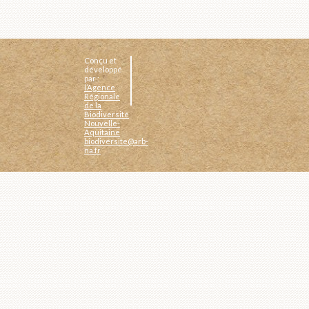
Conçu et
développé
par :
l’Agence
Régionale
de la
Biodiversité
Nouvelle-
Aquitaine
biodiversite@arb-
na.fr