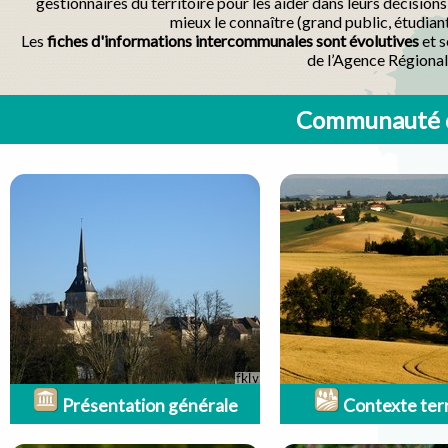
gestionnaires du territoire pour les aider dans leurs décisio
mieux le connaître (grand public, étudian
Les
fiches d'informations intercommunales sont évolutives
et s
de l’Agence Régional
Communauté d
Présentation générale
Contexte terr