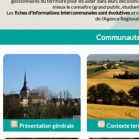
gestionnaires du territoire pour les aider dans leurs décisio
mieux le connaître (grand public, étudian
Les
fiches d'informations intercommunales sont évolutives
et s
de l’Agence Régional
Communauté 
Présentation générale
Contexte terr