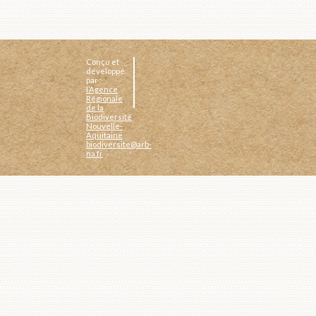
Conçu et
développé
par :
l’Agence
Régionale
de la
Biodiversité
Nouvelle-
Aquitaine
biodiversite@arb-
na.fr