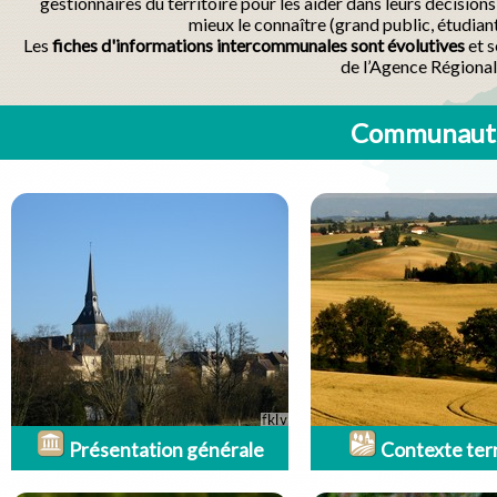
gestionnaires du territoire pour les aider dans leurs décisio
mieux le connaître (grand public, étudian
Les
fiches d'informations intercommunales sont évolutives
et s
de l’Agence Régional
Communauté
Présentation générale
Contexte terr