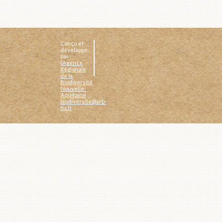
Conçu et
développé
par :
l’Agence
Régionale
de la
Biodiversité
Nouvelle-
Aquitaine
biodiversite@arb-
na.fr