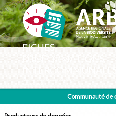
Panneau de gestion des cookies
FICHES
D’INFORMATIONS
INTERCOMMUNALE
pour mieux connaître la biodiversité de
votre territoire
Communauté de c
Producteurs de données