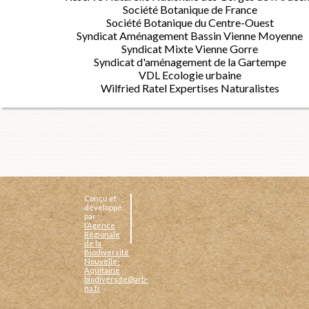
Société Botanique de France
Société Botanique du Centre-Ouest
Syndicat Aménagement Bassin Vienne Moyenne
Syndicat Mixte Vienne Gorre
Syndicat d'aménagement de la Gartempe
VDL Ecologie urbaine
Wilfried Ratel Expertises Naturalistes
Conçu et
développé
par :
l’Agence
Régionale
de la
Biodiversité
Nouvelle-
Aquitaine
biodiversite@arb-
na.fr