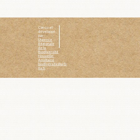
Conçu et
développé
par :
l’Agence
Régionale
de la
Biodiversité
Nouvelle-
Aquitaine
biodiversite@arb-
na.fr