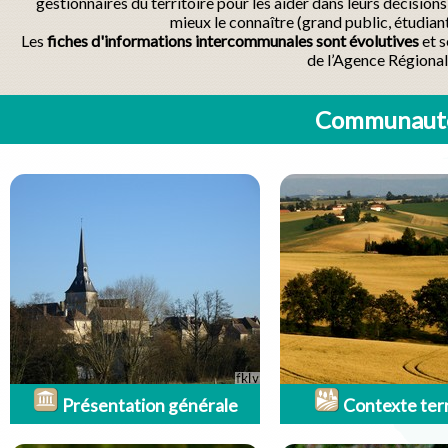
gestionnaires du territoire pour les aider dans leurs décisio
mieux le connaître (grand public, étudian
Les
fiches d'informations intercommunales sont évolutives
et s
de l’Agence Régional
Communauté
Présentation générale
Contexte terr