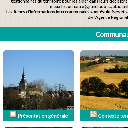
gestionnaires du territoire pour les aider dans leurs décisio
mieux le connaître (grand public, étudian
Les
fiches d'informations intercommunales sont évolutives
et s
de l’Agence Régional
Communaut
Présentation générale
Contexte terr