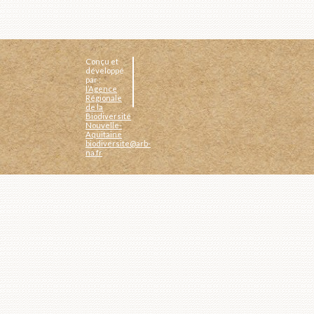
Conçu et
développé
par :
l’Agence
Régionale
de la
Biodiversité
Nouvelle-
Aquitaine
biodiversite@arb-
na.fr