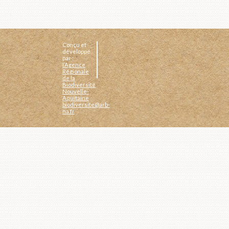
Conçu et
développé
par :
l’Agence
Régionale
de la
Biodiversité
Nouvelle-
Aquitaine
biodiversite@arb-
na.fr