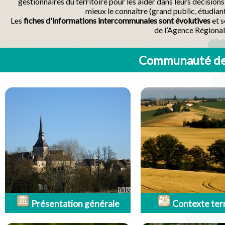
gestionnaires du territoire pour les aider dans leurs décisio
mieux le connaître (grand public, étudian
Les
fiches d'informations intercommunales sont évolutives
et s
de l’Agence Régional
Communauté de
Présentation générale
Contexte terr