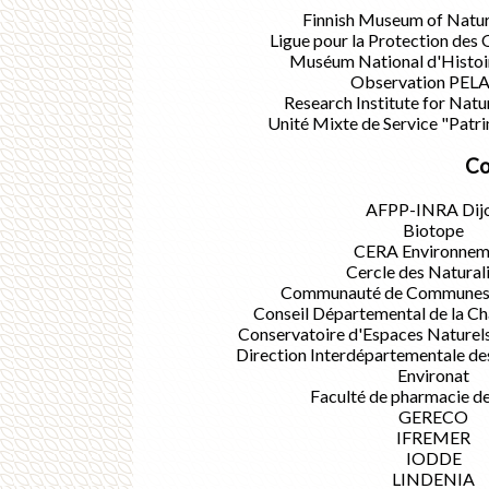
Finnish Museum of Natur
Ligue pour la Protection des
Muséum National d'Histoi
Observation PEL
Research Institute for Natu
Unité Mixte de Service "Patr
Co
AFPP-INRA Dij
Biotope
CERA Environnem
Cercle des Natural
Communauté de Communes de
Conseil Départemental de la C
Conservatoire d'Espaces Naturel
Direction Interdépartementale de
Environat
Faculté de pharmacie d
GERECO
IFREMER
IODDE
LINDENIA