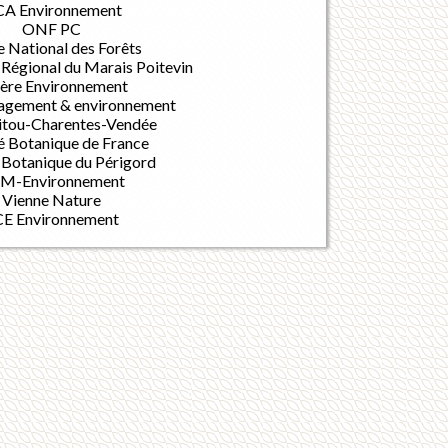
A Environnement
ONF PC
e National des Forêts
 Régional du Marais Poitevin
ière Environnement
gement & environnement
itou-Charentes-Vendée
é Botanique de France
 Botanique du Périgord
M-Environnement
Vienne Nature
E Environnement