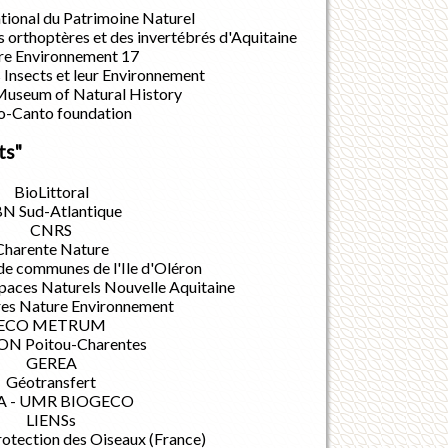
tional du Patrimoine Naturel
 orthoptères et des invertébrés d'Aquitaine
re Environnement 17
 Insects et leur Environnement
Museum of Natural History
o-Canto foundation
ts"
BioLittoral
N Sud-Atlantique
CNRS
Charente Nature
 communes de l'Ile d'Oléron
paces Naturels Nouvelle Aquitaine
es Nature Environnement
ECO METRUM
N Poitou-Charentes
GEREA
Géotransfert
A - UMR BIOGECO
LIENSs
rotection des Oiseaux (France)