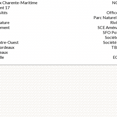
ux Charente-Maritime
NC
nt 17
sités
Offic
Parc Naturel
ature
Riv
ement
SCE Aména
SFO Po
Sociét
ntre-Ouest
Société
Bordeaux
TB
deaux
lle
EC