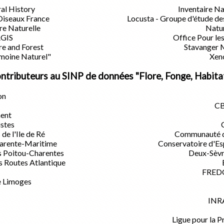
al History
Inventaire Na
 Oiseaux France
Locusta - Groupe d'étude des
re Naturelle
Natu
AGIS
Office Pour les
re and Forest
Stavanger 
imoine Naturel"
Xen
ntributeurs au SINP de données "Flore, Fonge, Habita
on
CB
ent
istes
 l'Ile de Ré
Communauté de
harente-Maritime
Conservatoire d'Es
s Poitou-Charentes
Deux-Sèvr
s Routes Atlantique
FREDO
e Limoges
INR
Ligue pour la P