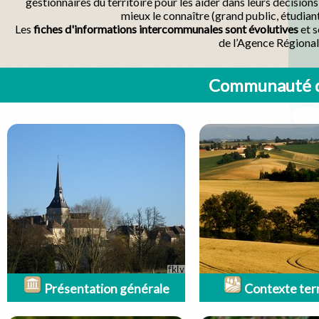
gestionnaires du territoire pour les aider dans leurs décisio
mieux le connaître (grand public, étudian
Les
fiches d'informations intercommunales sont évolutives
et s
de l’Agence Régional
Communauté d
Présentation générale
Contexte terr