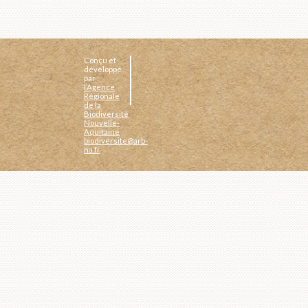
Conçu et
développé
par :
l’Agence
Régionale
de la
Biodiversité
Nouvelle-
Aquitaine
biodiversite@arb-
na.fr