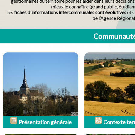
gestionnaires du territoire pour les aider dans leurs décisio
mieux le connaître (grand public, étudian
Les
fiches d'informations intercommunales sont évolutives
et s
de l’Agence Régional
Communauté 
Présentation générale
Contexte terr