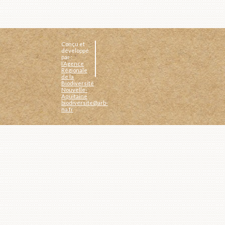
Conçu et
développé
par :
l’Agence
Régionale
de la
Biodiversité
Nouvelle-
Aquitaine
biodiversite@arb-
na.fr