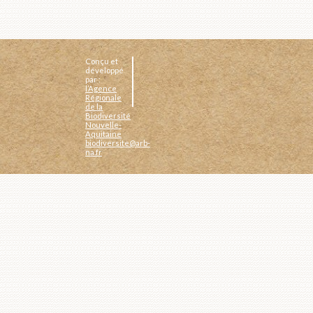
Conçu et
développé
par :
l’Agence
Régionale
de la
Biodiversité
Nouvelle-
Aquitaine
biodiversite@arb-
na.fr