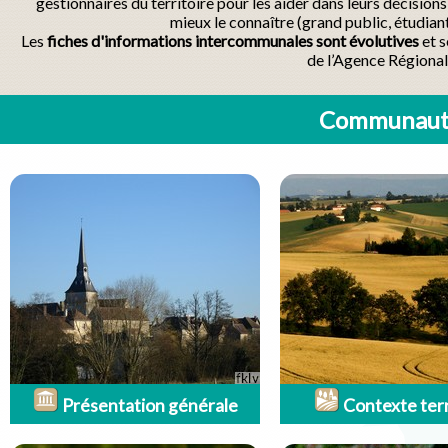
gestionnaires du territoire pour les aider dans leurs décisio
mieux le connaître (grand public, étudian
Les
fiches d'informations intercommunales sont évolutives
et s
de l’Agence Régional
Communauté
Présentation générale
Contexte terr