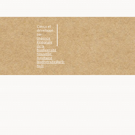
Conçu et
développé
par :
l’Agence
Régionale
de la
Biodiversité
Nouvelle-
Aquitaine
biodiversite@arb-
na.fr