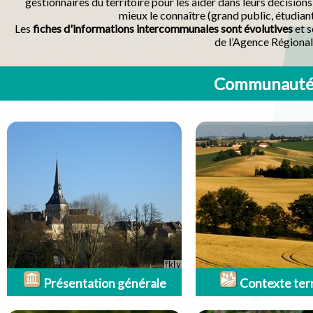
gestionnaires du territoire pour les aider dans leurs décisio
mieux le connaître (grand public, étudian
Les
fiches d'informations intercommunales sont évolutives
et s
de l’Agence Régional
Communauté 
Présentation générale
Contexte terr