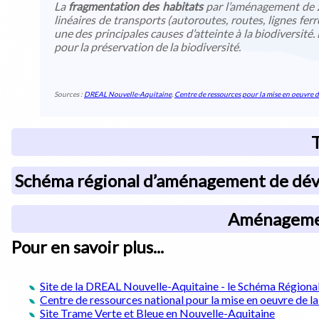
La
fragmentation des habitats
par l’aménagement de z
linéaires de transports (autoroutes, routes, lignes ferr
une des principales causes d’atteinte à la biodiversité.
pour la préservation de la biodiversité.
Sources :
DREAL Nouvelle-Aquitaine
,
Centre de ressources pour la mise en oeuvre d
T
Schéma régional d’aménagement de déve
Aménagement
Pour en savoir plus...
Site de la DREAL Nouvelle-Aquitaine - le Schéma Région
Centre de ressources national pour la mise en oeuvre de l
Site Trame Verte et Bleue en Nouvelle-Aquitaine