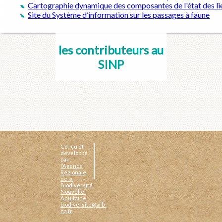
Cartographie dynamique des composantes de l'état des lie
Site du Système d’information sur les passages à faune
les contributeurs au
SINP
Conçu et
développé
par :
l’Agence
Régionale
de la
Biodiversité
Nouvelle-
Aquitaine
biodiversite@arb-
na.fr