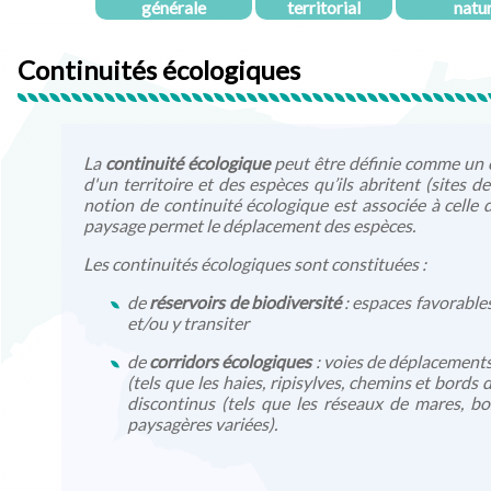
générale
territorial
natu
Continuités écologiques
La
continuité écologique
peut être définie comme un é
d'un territoire et des espèces qu’ils abritent (sites 
notion de continuité écologique est associée à celle 
paysage permet le déplacement des espèces.
Les continuités écologiques sont constituées :
de
réservoirs de biodiversité
: espaces favorables
et/ou y transiter
de
corridors écologiques
: voies de déplacements 
(tels que les haies, ripisylves, chemins et bords 
discontinus (tels que les réseaux de mares, b
paysagères variées).