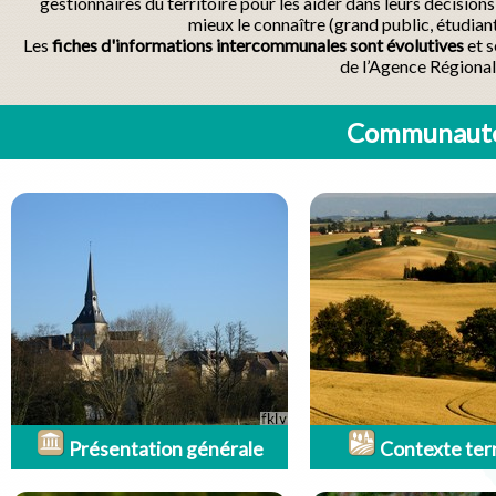
gestionnaires du territoire pour les aider dans leurs décisio
mieux le connaître (grand public, étudian
Les
fiches d'informations intercommunales sont évolutives
et s
de l’Agence Régional
Communauté 
Présentation générale
Contexte terr