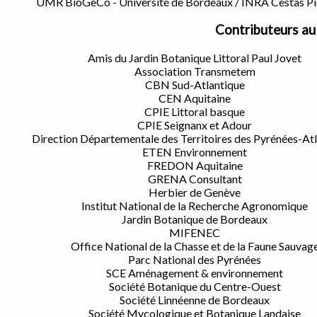
UMR BioGeCo - Université de Bordeaux / INRA Cestas Pi
Contributeurs au
Amis du Jardin Botanique Littoral Paul Jovet
Association Transmetem
CBN Sud-Atlantique
CEN Aquitaine
CPIE Littoral basque
CPIE Seignanx et Adour
Direction Départementale des Territoires des Pyrénées-At
ETEN Environnement
FREDON Aquitaine
GRENA Consultant
Herbier de Genève
Institut National de la Recherche Agronomique
Jardin Botanique de Bordeaux
MIFENEC
Office National de la Chasse et de la Faune Sauvag
Parc National des Pyrénées
SCE Aménagement & environnement
Société Botanique du Centre-Ouest
Société Linnéenne de Bordeaux
Société Mycologique et Botanique Landaise