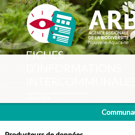
Panneau de gestion des cookies
FICHES
D’INFORMATIONS
INTERCOMMUNALE
pour mieux connaître la biodiversité de
votre territoire
Communau
Producteurs de données