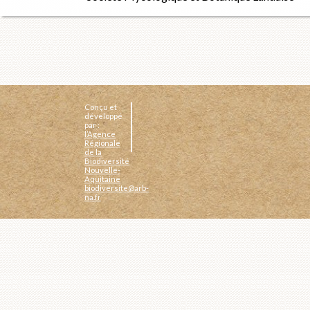
Conçu et
développé
par :
l’Agence
Régionale
de la
Biodiversité
Nouvelle-
Aquitaine
biodiversite@arb-
na.fr