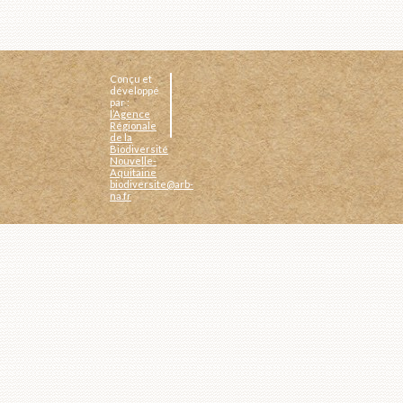
Conçu et
développé
par :
l’Agence
Régionale
de la
Biodiversité
Nouvelle-
Aquitaine
biodiversite@arb-
na.fr