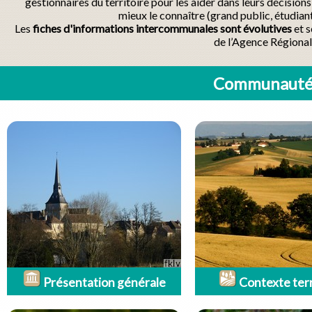
gestionnaires du territoire pour les aider dans leurs décisio
mieux le connaître (grand public, étudian
Les
fiches d'informations intercommunales sont évolutives
et s
de l’Agence Régional
Communauté 
Présentation générale
Contexte terr