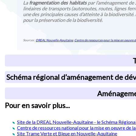
La
fragmentation des habitats
par l’aménagement de z
linéaires de transports (autoroutes, routes, lignes ferr
une des principales causes d’atteinte à la biodiversité.
pour la préservation de la biodiversité.
Sources :
DREAL Nouvelle-Aquitaine
,
Centre de ressources pour la mise en oeuvre d
T
Schéma régional d’aménagement de déve
Aménagement
Pour en savoir plus...
Site de la DREAL Nouvelle-Aquitaine - le Schéma Région
Centre de ressources national pour la mise en oeuvre de l
Site Trame Verte et Bleue en Nouvelle-Aquitaine