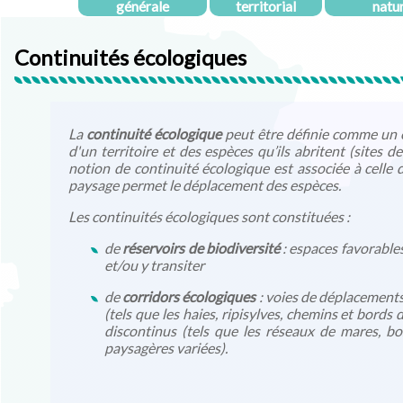
générale
territorial
natu
Continuités écologiques
La
continuité écologique
peut être définie comme un é
d'un territoire et des espèces qu’ils abritent (sites 
notion de continuité écologique est associée à celle 
paysage permet le déplacement des espèces.
Les continuités écologiques sont constituées :
de
réservoirs de biodiversité
: espaces favorables
et/ou y transiter
de
corridors écologiques
: voies de déplacements 
(tels que les haies, ripisylves, chemins et bords 
discontinus (tels que les réseaux de mares, b
paysagères variées).