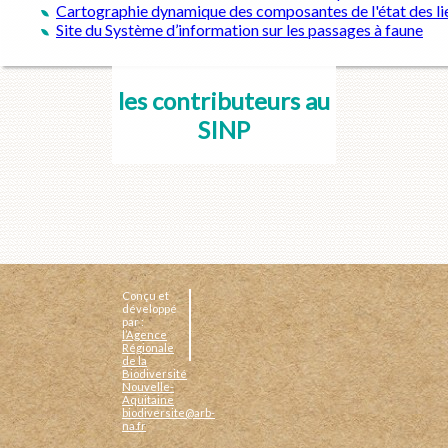
Cartographie dynamique des composantes de l'état des lie
Site du Système d’information sur les passages à faune
les contributeurs au
SINP
Conçu et
développé
par :
l’Agence
Régionale
de la
Biodiversité
Nouvelle-
Aquitaine
biodiversite@arb-
na.fr