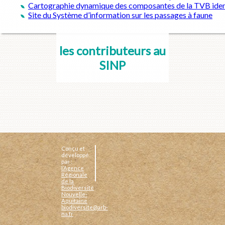
Cartographie dynamique des composantes de la TVB ident
Site du Système d’information sur les passages à faune
les contributeurs au
SINP
Conçu et
développé
par :
l’Agence
Régionale
de la
Biodiversité
Nouvelle-
Aquitaine
biodiversite@arb-
na.fr