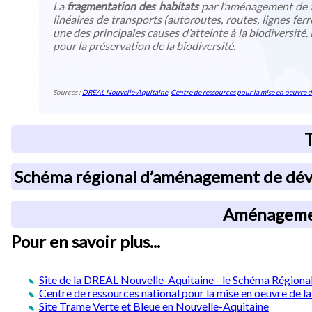
La
fragmentation des habitats
par l’aménagement de z
linéaires de transports (autoroutes, routes, lignes ferr
une des principales causes d’atteinte à la biodiversité.
pour la préservation de la biodiversité.
Sources :
DREAL Nouvelle-Aquitaine
,
Centre de ressources pour la mise en oeuvre d
T
Schéma régional d’aménagement de déve
Aménagement
Pour en savoir plus...
Site de la DREAL Nouvelle-Aquitaine - le Schéma Région
Centre de ressources national pour la mise en oeuvre de l
Site Trame Verte et Bleue en Nouvelle-Aquitaine