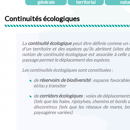
générale
territorial
natu
Continuités écologiques
La
continuité écologique
peut être définie comme un é
d'un territoire et des espèces qu’ils abritent (sites 
notion de continuité écologique est associée à celle 
paysage permet le déplacement des espèces.
Les continuités écologiques sont constituées :
de
réservoirs de biodiversité
: espaces favorables
et/ou y transiter
de
corridors écologiques
: voies de déplacements 
(tels que les haies, ripisylves, chemins et bords 
discontinus (tels que les réseaux de mares, b
paysagères variées).