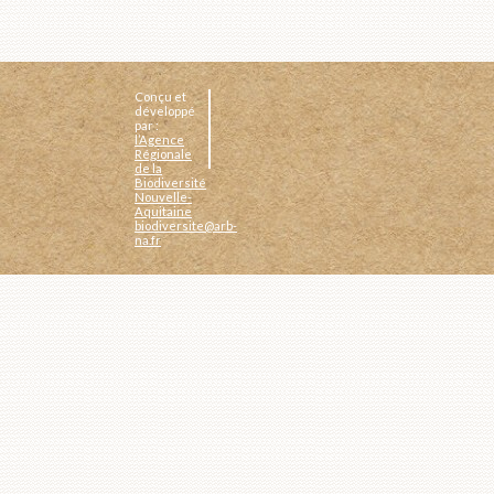
Conçu et
développé
par :
l’Agence
Régionale
de la
Biodiversité
Nouvelle-
Aquitaine
biodiversite@arb-
na.fr