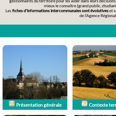
gestionnaires du territoire pour les aider dans leurs décisio
mieux le connaître (grand public, étudian
Les
fiches d'informations intercommunales sont évolutives
et s
de l’Agence Régional
Présentation générale
Contexte terr