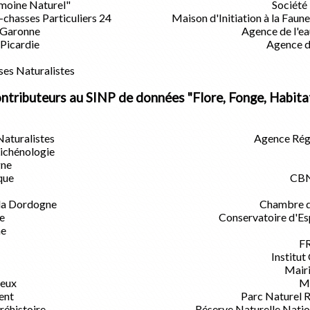
imoine Naturel"
Société
chasses Particuliers 24
Maison d'Initiation à la Faun
-Garonne
Agence de l'e
-Picardie
Agence d
ses Naturalistes
ntributeurs au SINP de données "Flore, Fonge, Habita
Naturalistes
Agence Régi
Lichénologie
ne
que
CBN
 la Dordogne
Chambre d'
e
Conservatoire d'Es
ne
F
Institu
Mairi
ieux
Ma
ent
Parc Naturel 
préhistoire
Réserve Naturelle Nati