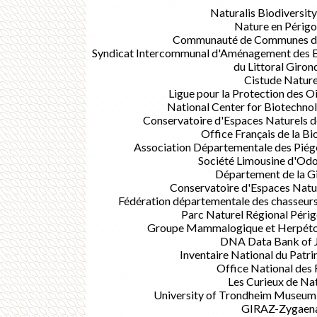
Naturalis Biodiversit
Nature en Périg
Communauté de Communes d
Syndicat Intercommunal d'Aménagement des Ea
du Littoral Giron
Cistude Natur
Ligue pour la Protection des O
National Center for Biotechno
Conservatoire d'Espaces Naturels d
Office Français de la Bi
Association Départementale des Piég
Société Limousine d'Od
Département de la G
Conservatoire d'Espaces Natur
Fédération départementale des chasseurs
Parc Naturel Régional Péri
Groupe Mammalogique et Herpétol
DNA Data Bank of 
Inventaire National du Patr
Office National des 
Les Curieux de Na
University of Trondheim Museum 
GIRAZ-Zygaen