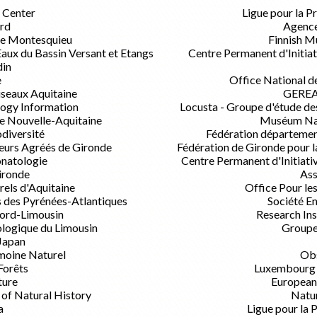
y Center
Ligue pour la P
ord
Agence
e Montesquieu
Finnish M
ux du Bassin Versant et Etangs
Centre Permanent d'Initiat
din
e
Office National de
iseaux Aquitaine
GEREA 
logy Information
Locusta - Groupe d'étude des
e Nouvelle-Aquitaine
Muséum Nati
odiversité
Fédération départemen
eurs Agréés de Gironde
Fédération de Gironde pour l
onatologie
Centre Permanent d'Initiati
ironde
Ass
els d'Aquitaine
Office Pour les
 des Pyrénées-Atlantiques
Société E
gord-Limousin
Research Ins
ogique du Limousin
Groupe
Japan
imoine Naturel
Ob
Forêts
Luxembourg 
ture
European 
of Natural History
Natu
a
Ligue pour la 