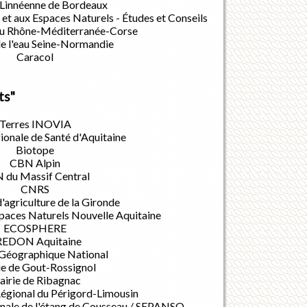
 Linnéenne de Bordeaux
e et aux Espaces Naturels - Études et Conseils
au Rhône-Méditerranée-Corse
e l'eau Seine-Normandie
Caracol
ts"
Terres INOVIA
onale de Santé d'Aquitaine
Biotope
CBN Alpin
 du Massif Central
CNRS
agriculture de la Gironde
paces Naturels Nouvelle Aquitaine
ECOSPHERE
REDON Aquitaine
t Géographique National
e de Gout-Rossignol
irie de Ribagnac
Régional du Périgord-Limousin
onale de l'étang de Cousseau / SEPANSO