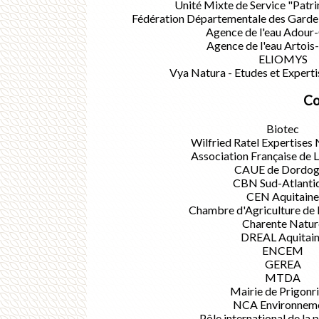
Unité Mixte de Service "Patr
Fédération Départementale des Garde-
Agence de l'eau Adour
Agence de l'eau Artois
ELIOMYS
Vya Natura - Etudes et Experti
Co
Biotec
Wilfried Ratel Expertises 
Association Française de 
CAUE de Dordog
CBN Sud-Atlanti
CEN Aquitaine
Chambre d'Agriculture de
Charente Natur
DREAL Aquitai
ENCEM
GEREA
MTDA
Mairie de Prigonr
NCA Environnem
Pôle international de la 