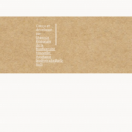
Conçu et
développé
par :
l’Agence
Régionale
de la
Biodiversité
Nouvelle-
Aquitaine
biodiversite@arb-
na.fr