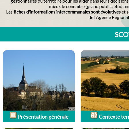
gestionnaires du territoire pour les aider dans leurs décisio
mieux le connaître (grand public, étudian
Les
fiches d'informations intercommunales sont évolutives
et s
de l’Agence Régional
SCOT
Présentation générale
Contexte terr