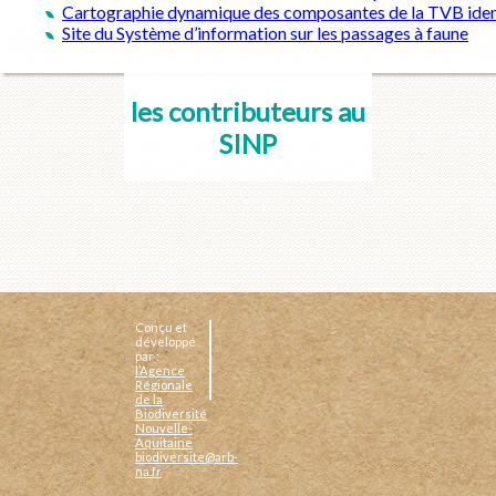
Cartographie dynamique des composantes de la TVB ident
Site du Système d’information sur les passages à faune
les contributeurs au
SINP
Conçu et
développé
par :
l’Agence
Régionale
de la
Biodiversité
Nouvelle-
Aquitaine
biodiversite@arb-
na.fr