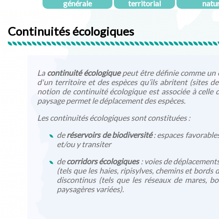
générale
territorial
natu
Continuités écologiques
La
continuité écologique
peut être définie comme un é
d'un territoire et des espèces qu’ils abritent (sites 
notion de continuité écologique est associée à celle 
paysage permet le déplacement des espèces.
Les continuités écologiques sont constituées :
de
réservoirs de biodiversité
: espaces favorables
et/ou y transiter
de
corridors écologiques
: voies de déplacements 
(tels que les haies, ripisylves, chemins et bords 
discontinus (tels que les réseaux de mares, b
paysagères variées).