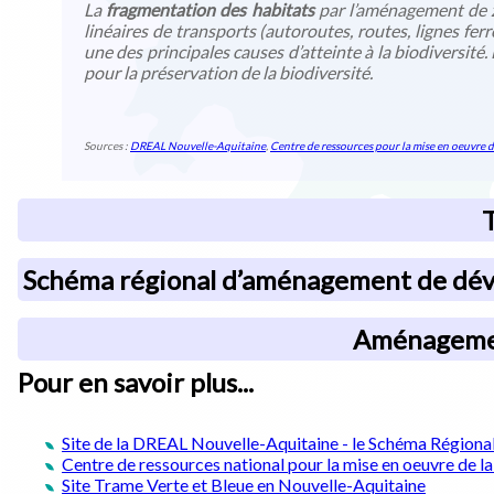
La
fragmentation des habitats
par l’aménagement de z
linéaires de transports (autoroutes, routes, lignes ferr
une des principales causes d’atteinte à la biodiversité.
pour la préservation de la biodiversité.
Sources :
DREAL Nouvelle-Aquitaine
,
Centre de ressources pour la mise en oeuvre d
T
Schéma régional d’aménagement de déve
Aménagement
Pour en savoir plus...
Site de la DREAL Nouvelle-Aquitaine - le Schéma Région
Centre de ressources national pour la mise en oeuvre de l
Site Trame Verte et Bleue en Nouvelle-Aquitaine