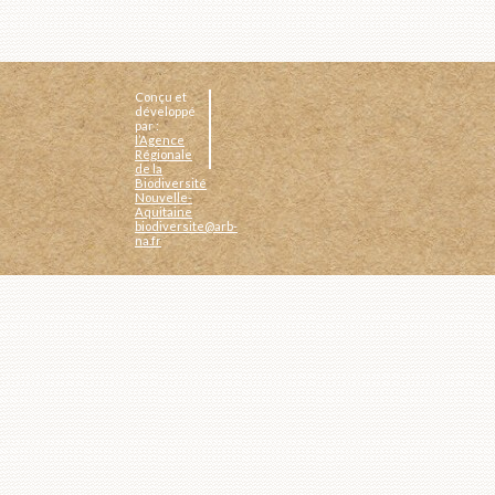
Conçu et
développé
par :
l’Agence
Régionale
de la
Biodiversité
Nouvelle-
Aquitaine
biodiversite@arb-
na.fr