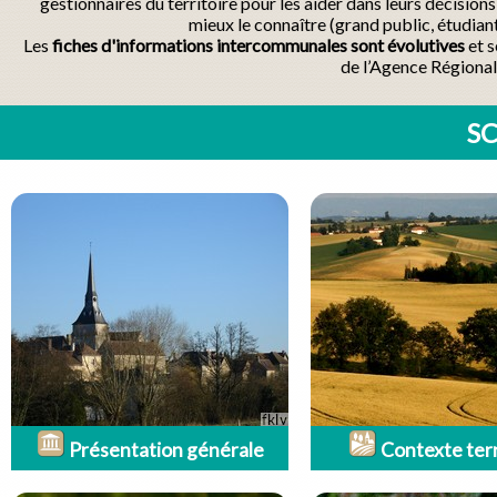
gestionnaires du territoire pour les aider dans leurs décisio
mieux le connaître (grand public, étudian
Les
fiches d'informations intercommunales sont évolutives
et s
de l’Agence Régional
SC
Présentation générale
Contexte terr