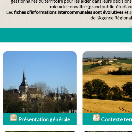
gestionnaires du territoire pour les aider dans leurs décisio
mieux le connaître (grand public, étudian
Les
fiches d'informations intercommunales sont évolutives
et s
de l’Agence Régional
Présentation générale
Contexte terr