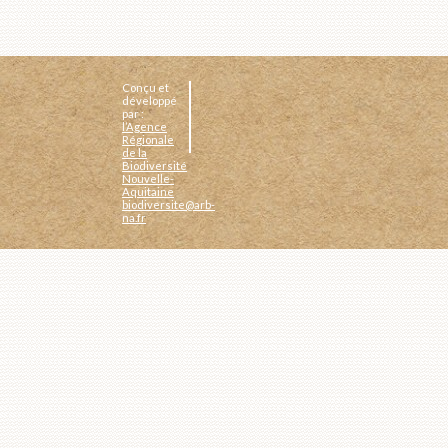
Conçu et
développé
par :
l’Agence
Régionale
de la
Biodiversité
Nouvelle-
Aquitaine
biodiversite@arb-
na.fr