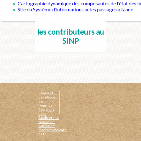
Cartographie dynamique des composantes de l'état des lie
Site du Système d’information sur les passages à faune
les contributeurs au
SINP
Conçu et
développé
par :
l’Agence
Régionale
de la
Biodiversité
Nouvelle-
Aquitaine
biodiversite@arb-
na.fr