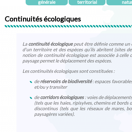
générale
territorial
natu
Continuités écologiques
La
continuité écologique
peut être définie comme un é
d'un territoire et des espèces qu’ils abritent (sites 
notion de continuité écologique est associée à celle 
paysage permet le déplacement des espèces.
Les continuités écologiques sont constituées :
de
réservoirs de biodiversité
: espaces favorables
et/ou y transiter
de
corridors écologiques
: voies de déplacements 
(tels que les haies, ripisylves, chemins et bords 
discontinus (tels que les réseaux de mares, b
paysagères variées).