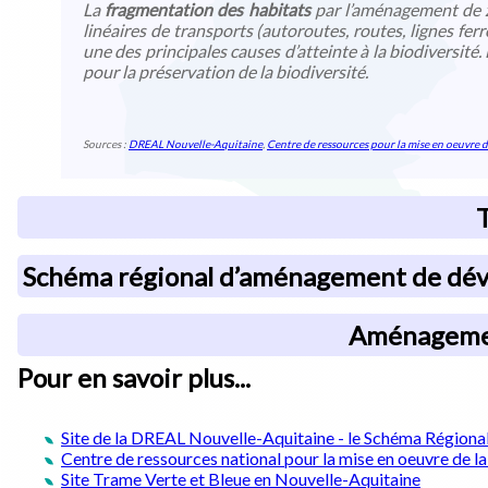
La
fragmentation des habitats
par l’aménagement de z
linéaires de transports (autoroutes, routes, lignes ferr
une des principales causes d’atteinte à la biodiversité.
pour la préservation de la biodiversité.
Sources :
DREAL Nouvelle-Aquitaine
,
Centre de ressources pour la mise en oeuvre d
T
Schéma régional d’aménagement de déve
Aménagement
Pour en savoir plus...
Site de la DREAL Nouvelle-Aquitaine - le Schéma Région
Centre de ressources national pour la mise en oeuvre de l
Site Trame Verte et Bleue en Nouvelle-Aquitaine