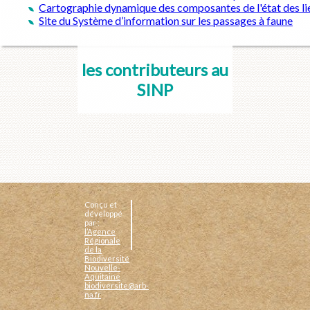
Cartographie dynamique des composantes de l'état des lie
Site du Système d’information sur les passages à faune
les contributeurs au
SINP
Conçu et
développé
par :
l’Agence
Régionale
de la
Biodiversité
Nouvelle-
Aquitaine
biodiversite@arb-
na.fr