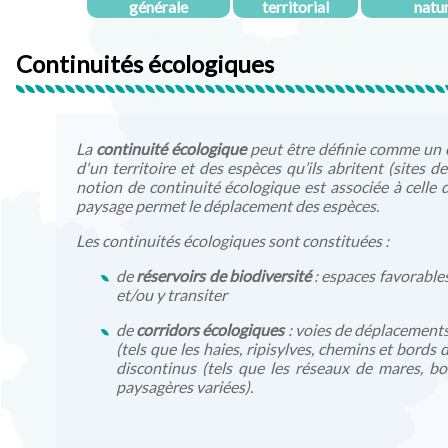
générale
territorial
natu
Continuités écologiques
La
continuité écologique
peut être définie comme un é
d'un territoire et des espèces qu’ils abritent (sites 
notion de continuité écologique est associée à celle 
paysage permet le déplacement des espèces.
Les continuités écologiques sont constituées :
de
réservoirs de biodiversité
: espaces favorables
et/ou y transiter
de
corridors écologiques
: voies de déplacements 
(tels que les haies, ripisylves, chemins et bords 
discontinus (tels que les réseaux de mares, b
paysagères variées).