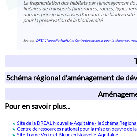
La
fragmentation des habitats
par l’aménagement de z
linéaires de transports (autoroutes, routes, lignes ferr
une des principales causes d’atteinte à la biodiversité.
pour la préservation de la biodiversité.
Sources :
DREAL Nouvelle-Aquitaine
,
Centre de ressources pour la mise en oeuvre d
T
Schéma régional d’aménagement de déve
Aménagement
Pour en savoir plus...
Site de la DREAL Nouvelle-Aquitaine - le Schéma Région
Centre de ressources national pour la mise en oeuvre de l
Site Trame Verte et Bleue en Nouvelle-Aquitaine