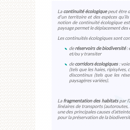
La
continuité écologique
peut être d
d'un territoire et des espèces qu’il
notion de continuité écologique est
paysage permet le déplacement des 
Les continuités écologiques sont con
de
réservoirs de biodiversité
: 
et/ou y transiter
de
corridors écologiques
: voie
(tels que les haies, ripisylves
discontinus (tels que les ré
paysagères variées).
La
fragmentation des habitats
par l
linéaires de transports (autoroutes, 
une des principales causes d’atteinte
pour la préservation de la biodiversit