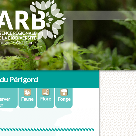
du Périgord
Flore
erver
Faune
Fonge
er