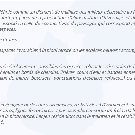
éfinie comme un élément de maillage des milieux nécessaire au 
s abritent (sites de reproduction, d’alimentation, d’hivernage et d
 associée à celle de «connectivité du paysage» qui correspond au 
espèces.
stituées :
espaces favorables à la biodiversité où les espèces peuvent accompl
s de déplacements possibles des espèces reliant les réservoirs de bi
, chemins et bords de chemins, lisières, cours d'eau et bandes enherb
seaux de mares, bosquets, ponctuations d’espaces refuges…) ou
’aménagement de zones urbanisées, d’obstacles à l’écoulement sur
routes, lignes ferroviaires…) par exemple, constitue un frein à la li
 à la biodiversité. L’enjeu réside alors dans le maintien et le réta
é.