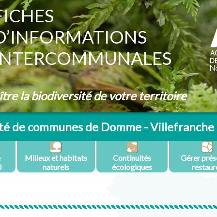
FICHES
D’INFORMATIONS
INTERCOMMUNALES
re la biodiversité de votre territoire
 de communes de Domme - Villefranche 
e
Milieux et habitats
Continuités
Gérer prés
l
naturels
écologiques
restaur