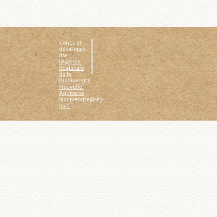
Conçu et
développé
par :
l’Agence
Régionale
de la
Biodiversité
Nouvelle-
Aquitaine
biodiversite@arb-
na.fr