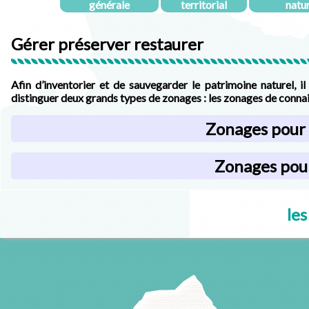
générale
territorial
natu
Gérer préserver restaurer
Afin d’inventorier et de sauvegarder le patrimoine naturel, il
distinguer deux grands types de zonages : les zonages de connai
Zonages pour 
Zonages pour
les