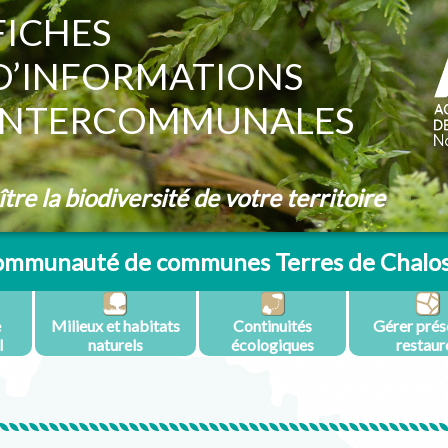
FICHES
D’INFORMATIONS
INTERCOMMUNALES
re la biodiversité de votre territoire
mmunauté de communes Terres de Chalo
e
Milieux et habitats
Continuités
Gérer prés
l
naturels
écologiques
restaur