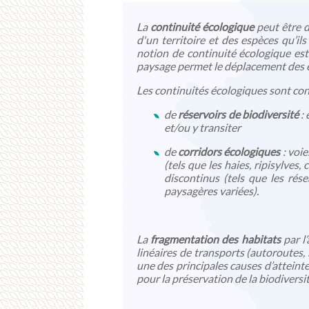
La
continuité écologique
peut être d
d'un territoire et des espèces qu’il
notion de continuité écologique est
paysage permet le déplacement des 
Les continuités écologiques sont con
de
réservoirs de biodiversité
: 
et/ou y transiter
de
corridors écologiques
: voie
(tels que les haies, ripisylves
discontinus (tels que les ré
paysagères variées).
La
fragmentation des habitats
par l
linéaires de transports (autoroutes, 
une des principales causes d’atteinte
pour la préservation de la biodiversit