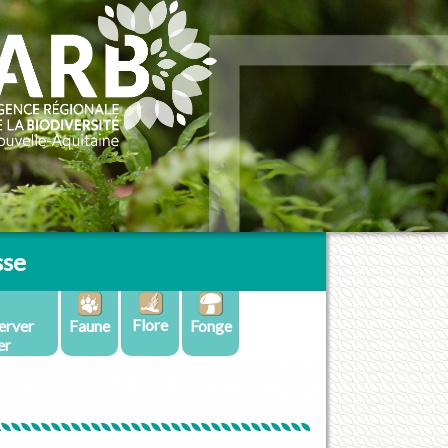
sse
Flore
erver
Faune
Fonge
er