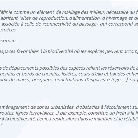
éfinie comme un élément de maillage des milieux nécessaire au 
s abritent (sites de reproduction, d’alimentation, d’hivernage et d
 associée à celle de «connectivité du paysage» qui correspond au 
espèces.
stituées :
espaces favorables à la biodiversité où les espèces peuvent accompl
s de déplacements possibles des espèces reliant les réservoirs de bi
, chemins et bords de chemins, lisières, cours d'eau et bandes enherb
seaux de mares, bosquets, ponctuations d’espaces refuges…) ou
’aménagement de zones urbanisées, d’obstacles à l’écoulement sur
routes, lignes ferroviaires…) par exemple, constitue un frein à la li
 à la biodiversité. L’enjeu réside alors dans le maintien et le réta
é.