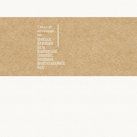
Conçu et
développé
par :
l’Agence
Régionale
de la
Biodiversité
Nouvelle-
Aquitaine
biodiversite@arb-
na.fr