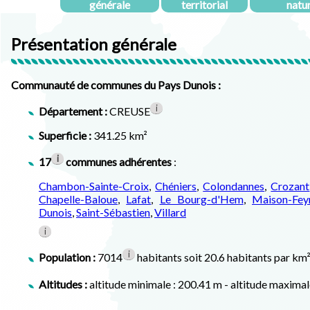
générale
territorial
natu
Présentation générale
Communauté de communes du Pays Dunois :
i
Département :
CREUSE
Superficie :
341.25 km²
i
17
communes adhérentes
:
Chambon-Sainte-Croix
,
Chéniers
,
Colondannes
,
Crozant
Chapelle-Baloue
,
Lafat
,
Le Bourg-d'Hem
,
Maison-Fey
Dunois
,
Saint-Sébastien
,
Villard
i
i
Population :
7014
habitants soit 20.6 habitants par k
Altitudes :
altitude minimale : 200.41 m - altitude maxima