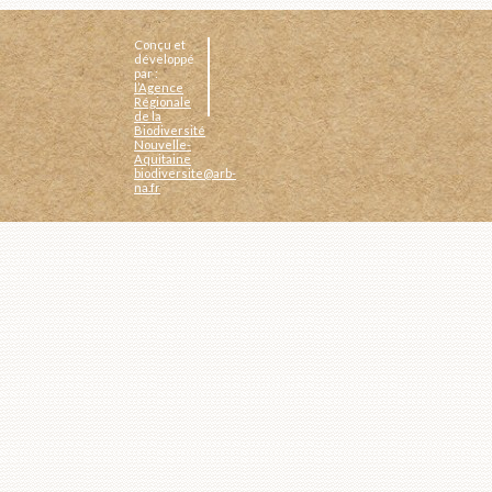
Conçu et
développé
par :
l’Agence
Régionale
de la
Biodiversité
Nouvelle-
Aquitaine
biodiversite@arb-
na.fr