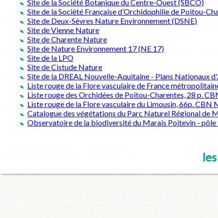
Site de la Société Botanique du Centre-Ouest (SBCO)
Site de la Société Française d’Orchidophilie de Poitou-
Site de Deux-Sèvres Nature Environnement (DSNE)
Site de Vienne Nature
Site de Charente Nature
Site de Nature Environnement 17 (NE 17)
Site de la LPO
Site de Cistude Nature
Site de la DREAL Nouvelle-Aquitaine - Plans Nationaux d
Liste rouge de la Flore vasculaire de France métropolitai
Liste rouge des Orchidées de Poitou-Charentes, 28 p. C
Liste rouge de la Flore vasculaire du Limousin, 66p. CBN 
Catalogue des végétations du Parc Naturel Régional de M
Observatoire de la biodiversité du Marais Poitevin - pôle
les