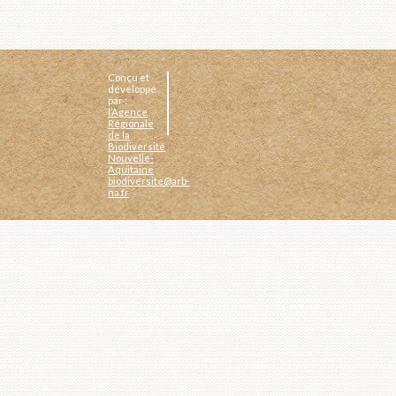
Conçu et
développé
par :
l’Agence
Régionale
de la
Biodiversité
Nouvelle-
Aquitaine
biodiversite@arb-
na.fr