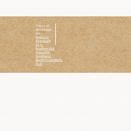
Conçu et
développé
par :
l’Agence
Régionale
de la
Biodiversité
Nouvelle-
Aquitaine
biodiversite@arb-
na.fr