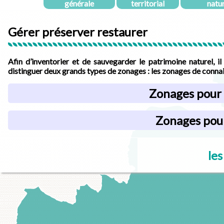
générale
territorial
natu
Gérer préserver restaurer
Afin d’inventorier et de sauvegarder le patrimoine naturel, il
distinguer deux grands types de zonages : les zonages de connai
Zonages pour 
Zonages pour
les