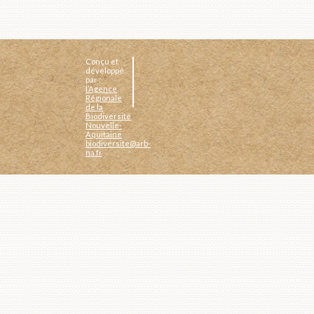
Conçu et
développé
par :
l’Agence
Régionale
de la
Biodiversité
Nouvelle-
Aquitaine
biodiversite@arb-
na.fr