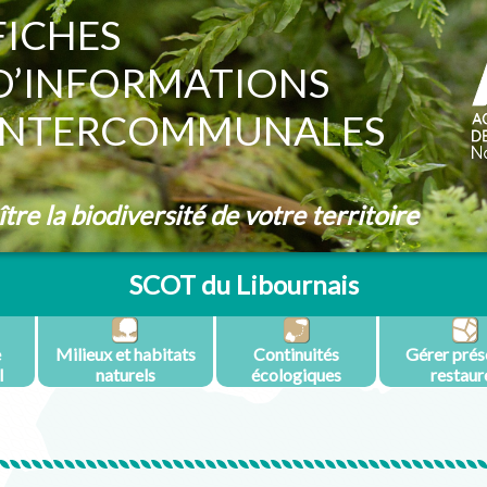
FICHES
D’INFORMATIONS
INTERCOMMUNALES
re la biodiversité de votre territoire
SCOT du Libournais
e
Milieux et habitats
Continuités
Gérer prés
l
naturels
écologiques
restaur