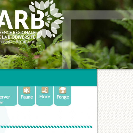
Flore
erver
Faune
Fonge
er