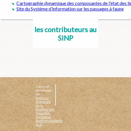
Cartographie dynamique des composantes de l'état des lie
Site du Système d’information sur les passages à faune
les contributeurs au
SINP
Conçu et
développé
par :
l’Agence
Régionale
de la
Biodiversité
Nouvelle-
Aquitaine
biodiversite@arb-
na.fr