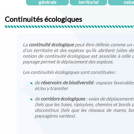
générale
territorial
natu
Continuités écologiques
La
continuité écologique
peut être définie comme un é
d'un territoire et des espèces qu’ils abritent (sites 
notion de continuité écologique est associée à celle 
paysage permet le déplacement des espèces.
Les continuités écologiques sont constituées :
de
réservoirs de biodiversité
: espaces favorables
et/ou y transiter
de
corridors écologiques
: voies de déplacements 
(tels que les haies, ripisylves, chemins et bords 
discontinus (tels que les réseaux de mares, b
paysagères variées).