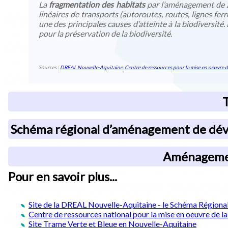
La
fragmentation des habitats
par l’aménagement de z
linéaires de transports (autoroutes, routes, lignes ferr
une des principales causes d’atteinte à la biodiversité.
pour la préservation de la biodiversité.
Sources :
DREAL Nouvelle-Aquitaine
,
Centre de ressources pour la mise en oeuvre d
T
Schéma régional d’aménagement de déve
Aménagement
Pour en savoir plus...
Site de la DREAL Nouvelle-Aquitaine - le Schéma Région
Centre de ressources national pour la mise en oeuvre de l
Site Trame Verte et Bleue en Nouvelle-Aquitaine