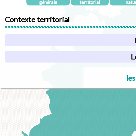
générale
territorial
natu
Contexte territorial
L
les