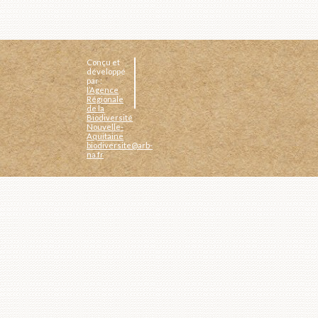
Conçu et
développé
par :
l’Agence
Régionale
de la
Biodiversité
Nouvelle-
Aquitaine
biodiversite@arb-
na.fr