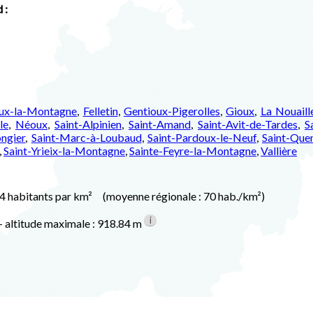
 :
ux-la-Montagne
,
Felletin
,
Gentioux-Pigerolles
,
Gioux
,
La Nouaill
le
,
Néoux
,
Saint-Alpinien
,
Saint-Amand
,
Saint-Avit-de-Tardes
,
S
ngier
,
Saint-Marc-à-Loubaud
,
Saint-Pardoux-le-Neuf
,
Saint-Quen
,
Saint-Yrieix-la-Montagne
,
Sainte-Feyre-la-Montagne
,
Vallière
.4 habitants par km² (moyenne régionale : 70 hab./km²)
i
- altitude maximale : 918.84 m