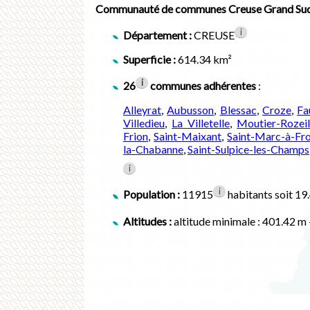
Communauté de communes Creuse Grand Sud
i
Département :
CREUSE
Superficie :
614.34 km²
i
26
communes adhérentes
:
Alleyrat
,
Aubusson
,
Blessac
,
Croze
,
Fa
Villedieu
,
La Villetelle
,
Moutier-Rozeil
Frion
,
Saint-Maixant
,
Saint-Marc-à-Fro
la-Chabanne
,
Saint-Sulpice-les-Champs
i
i
Population :
11915
habitants soit 19
Altitudes :
altitude minimale : 401.42 m 