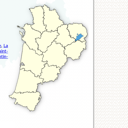
e
,
La
aint-
tin-