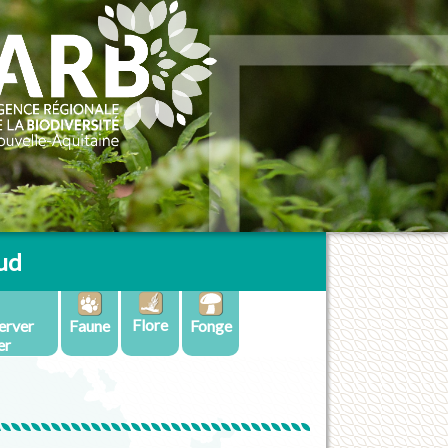
ud
Flore
erver
Faune
Fonge
er