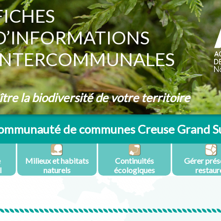
FICHES
D’INFORMATIONS
INTERCOMMUNALES
re la biodiversité de votre territoire
ommunauté de communes Creuse Grand S
e
Milieux et habitats
Continuités
Gérer prés
l
naturels
écologiques
restaur