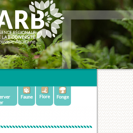
Flore
erver
Faune
Fonge
er