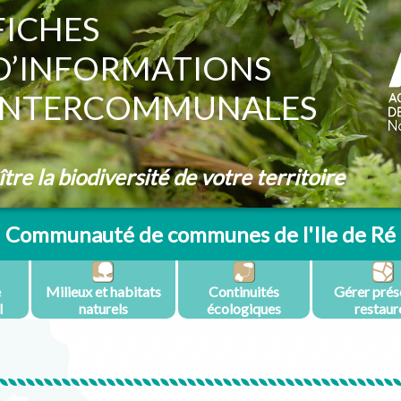
FICHES
D’INFORMATIONS
INTERCOMMUNALES
re la biodiversité de votre territoire
Communauté de communes de l'Ile de Ré
e
Milieux et habitats
Continuités
Gérer prés
l
naturels
écologiques
restaur