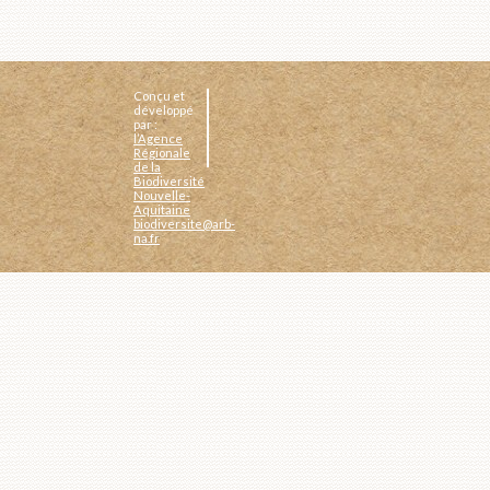
Conçu et
développé
par :
l’Agence
Régionale
de la
Biodiversité
Nouvelle-
Aquitaine
biodiversite@arb-
na.fr