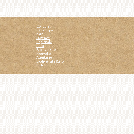
Conçu et
développé
par :
l’Agence
Régionale
de la
Biodiversité
Nouvelle-
Aquitaine
biodiversite@arb-
na.fr