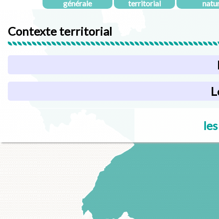
générale
territorial
natu
Contexte territorial
L
les