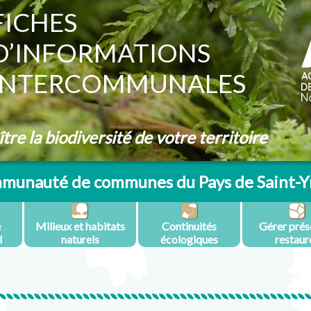
FICHES
D’INFORMATIONS
INTERCOMMUNALES
re la biodiversité de votre territoire
munauté de communes du Pays de Saint-Yr
e
Milieux et habitats
Continuités
Gérer prés
l
naturels
écologiques
restaur