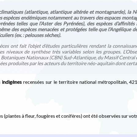
 climatiques (atlantique, atlantique altérée et montagnarde), la 
 des espèces endémiques notamment au travers des espaces monta
nées telles que l’Aster des Pyrénées), des espèces d’affinités
 même des espèces menacées et protégées telle que l’Angélique de
uliers (ex. : pelouses sèches).
ces ont fait l’objet d’études particulières rendant la connaiss
s niveaux de synthèse très variables selon les groupes. L’Obse
 Botaniques Nationaux (CBN) Sud-Atlantique, du Massif Central 
 produites par les acteurs du territoire néo-aquitain dont certai
s indigènes
recensées sur le territoire national métropolitain, 
 (plantes à fleur, fougères et conifères) ont été
observées sur vot