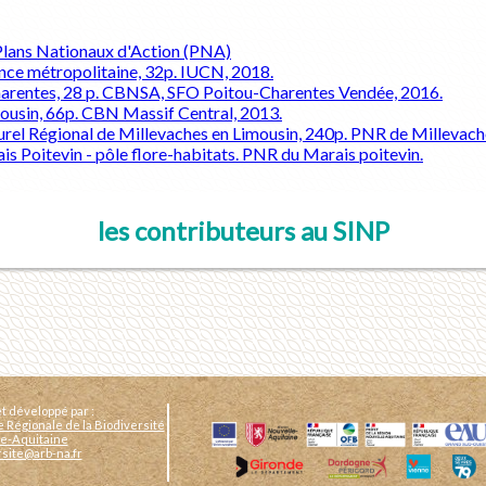
Plans Nationaux d'Action (PNA)
rance métropolitaine, 32p. IUCN, 2018.
harentes, 28 p. CBNSA, SFO Poitou-Charentes Vendée, 2016.
imousin, 66p. CBN Massif Central, 2013.
rel Régional de Millevaches en Limousin, 240p. PNR de Millevach
is Poitevin - pôle flore-habitats. PNR du Marais poitevin.
les contributeurs au SINP
t développé par :
e Régionale de la Biodiversité
e-Aquitaine
rsite@arb-na.fr