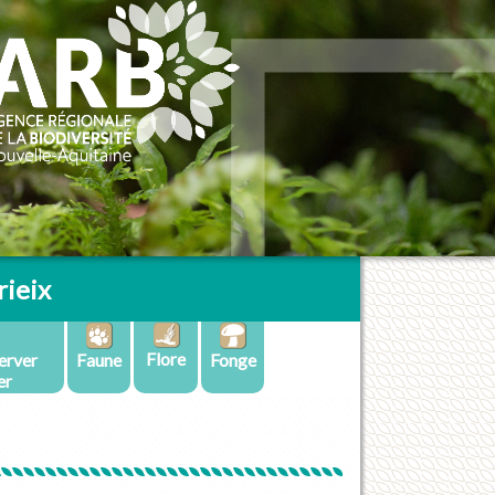
ieix
Flore
erver
Faune
Fonge
er