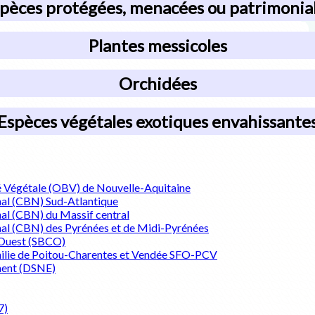
pèces protégées, menacées ou patrimonia
Plantes messicoles
Orchidées
Espèces végétales exotiques envahissante
ité Végétale (OBV) de Nouvelle-Aquitaine
nal (CBN) Sud-Atlantique
al (CBN) du Massif central
al (CBN) des Pyrénées et de Midi-Pyrénées
e-Ouest (SBCO)
philie de Poitou-Charentes et Vendée SFO-PCV
ment (DSNE)
7)