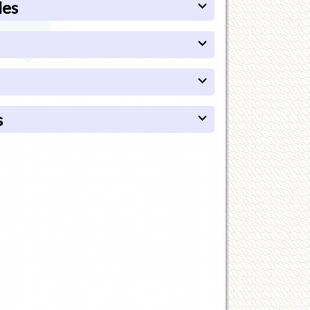
les
s