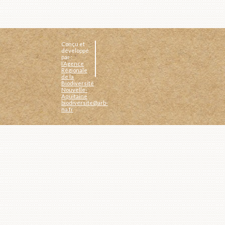
Conçu et
développé
par :
l’Agence
Régionale
de la
Biodiversité
Nouvelle-
Aquitaine
biodiversite@arb-
na.fr