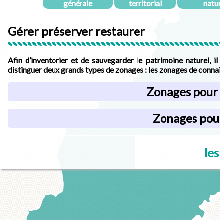
générale
territorial
natu
Gérer préserver restaurer
Afin d’inventorier et de sauvegarder le patrimoine naturel, il
distinguer deux grands types de zonages : les zonages de connai
Zonages pour 
Zonages pour
les